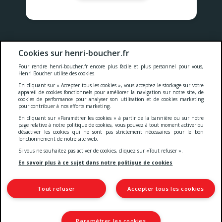
Nos prix comprennent toutes les taxes, la TVA, les droits et les
Cookies sur henri-boucher.fr
services.
Pour rendre henri-boucher.fr encore plus facile et plus personnel pour vous,
Cookies
-
Confidentialité
-
Conditions générales
-
Henri Boucher utilise des cookies.
En cliquant sur « Accepter tous les cookies », vous acceptez le stockage sur votre
appareil de cookies fonctionnels pour améliorer la navigation sur notre site, de
cookies de performance pour analyser son utilisation et de cookies marketing
Accessibilité
pour contribuer à nos efforts marketing.
En cliquant sur «Paramétrer les cookies » à partir de la bannière ou sur notre
page relative à notre politique de cookies, vous pouvez à tout moment activer ou
désactiver les cookies qui ne sont pas strictement nécessaires pour le bon
© 2026 S.A. Serviviande
fonctionnement de notre site web.
5 Gustave sculfort - CS 70100
Si vous ne souhaitez pas activer de cookies, cliquez sur «Tout refuser ».
59604 Maubeuge Cedex
TVA : FR22 342 610 664
En savoir plus à ce sujet dans notre politique de cookies
IBAN: FR76 3002 7177 4100 0286 5290 178
CITEO - Identifiant unique : 522503 FR231879_01AGUV
Tout refuser
Accepter tous les cookies
Paramétrer les cookies