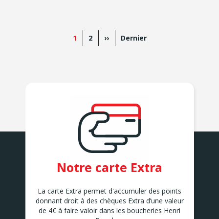
Pagination
Page
1
Page
2
Page
››
Dernière
Dernier
actuelle
suivante
page
Notre carte Extra
La carte Extra permet d'accumuler des points
donnant droit à des chèques Extra d’une valeur
de 4€ à faire valoir dans les boucheries Henri