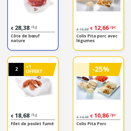
28,38
12,66
/kg
/pc
€
€
€
16,88
Côte de bœuf
Colis Pita porc avec
nature
légumes
+1
-25%
2
OFFERT
18,68
10,86
/kg
/pc
€
€
€
14,48
Filet de poulet fumé
Colis Pita Porc