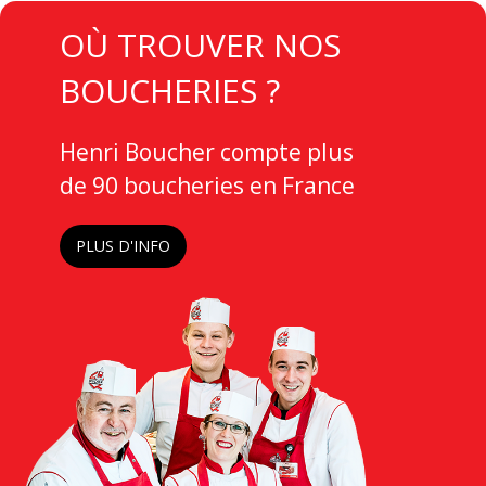
TITRE
OÙ TROUVER NOS
BOUCHERIES ?
Contenu
Henri Boucher compte plus
de 90 boucheries en France
Lien
PLUS D'INFO
Image