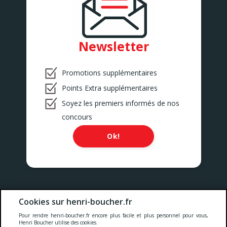
Newsletter
Promotions supplémentaires
Points Extra supplémentaires
Soyez les premiers informés de nos
concours
Ok!
Nos prix comprennent toutes les taxes, la TVA, les droits et les
Cookies sur henri-boucher.fr
services.
Pour rendre henri-boucher.fr encore plus facile et plus personnel pour vous,
Cookies
-
Confidentialité
-
Conditions générales
-
Henri Boucher utilise des cookies.