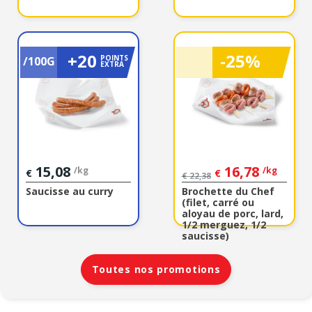
+20
-25%
POINTS
/100G
EXTRA
15,08
16,78
/kg
/kg
€
€
€
22,38
Saucisse au curry
Brochette du Chef
(filet, carré ou
aloyau de porc, lard,
1/2 merguez, 1/2
saucisse)
Toutes nos promotions