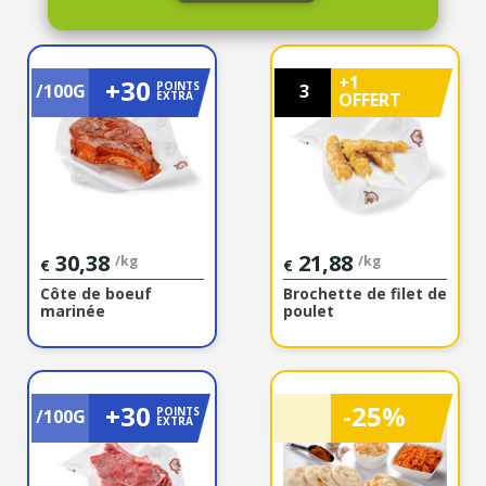
PROMOTIONS DU 07/08/2026 AU 13/08/2026
+1
+30
POINTS
/100G
3
EXTRA
OFFERT
30,38
21,88
/kg
/kg
€
€
Côte de boeuf
Brochette de filet de
marinée
poulet
+30
-25%
POINTS
/100G
EXTRA