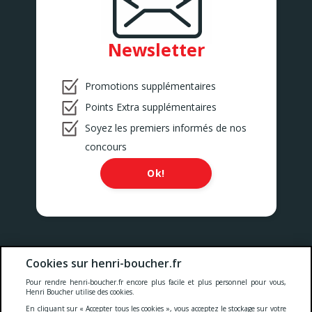
Newsletter
Promotions supplémentaires
Points Extra supplémentaires
Soyez les premiers informés de nos
concours
Ok!
Nos prix comprennent toutes les taxes, la TVA, les droits et les
Cookies sur henri-boucher.fr
services.
Pour rendre henri-boucher.fr encore plus facile et plus personnel pour vous,
Cookies
-
Confidentialité
-
Conditions générales
-
Henri Boucher utilise des cookies.
En cliquant sur « Accepter tous les cookies », vous acceptez le stockage sur votre