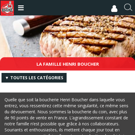
Aller
au
R
contenu
e
principal
c
h
e
r
c
h
e
LA FAMILLE HENRI BOUCHER
r
▼ TOUTES LES CATÉGORIES
Quelle que soit la boucherie Henri Boucher dans laquelle vous
entrez, vous ressentirez cette même singularité, ce même sens
du dévouement. Nous sommes la boucherie du coin, avec plus
de 90 points de vente en France. L’agrandissement constant de
notre famille n’est possible que grâce à nos collaborateurs.
Souriants et enthousiastes, ils mettent chaque jour tout en