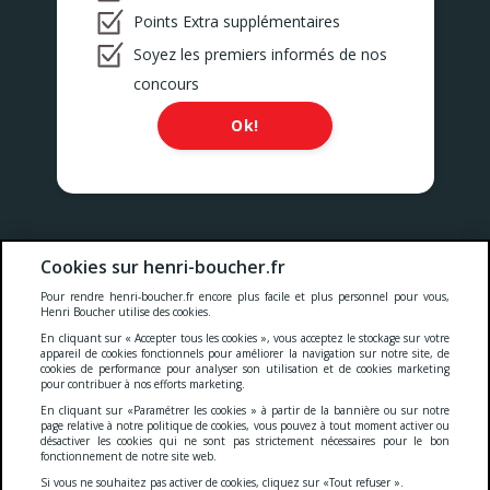
Points Extra supplémentaires
Soyez les premiers informés de nos
concours
Ok!
Nos prix comprennent toutes les taxes, la TVA, les droits et les
Cookies sur henri-boucher.fr
services.
Pour rendre henri-boucher.fr encore plus facile et plus personnel pour vous,
Cookies
-
Confidentialité
-
Conditions générales
-
Henri Boucher utilise des cookies.
En cliquant sur « Accepter tous les cookies », vous acceptez le stockage sur votre
appareil de cookies fonctionnels pour améliorer la navigation sur notre site, de
cookies de performance pour analyser son utilisation et de cookies marketing
Accessibilité
pour contribuer à nos efforts marketing.
En cliquant sur «Paramétrer les cookies » à partir de la bannière ou sur notre
page relative à notre politique de cookies, vous pouvez à tout moment activer ou
désactiver les cookies qui ne sont pas strictement nécessaires pour le bon
© 2026 S.A. Serviviande
fonctionnement de notre site web.
5 Gustave sculfort - CS 70100
Si vous ne souhaitez pas activer de cookies, cliquez sur «Tout refuser ».
59604 Maubeuge Cedex