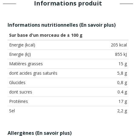
Informations produit
Informations nutritionnelles (
En savoir plus
)
Sur base d'un morceau de ± 100 g
Energie (kcal)
205 kcal
Energie (kJ)
855 kJ
Matières grasses
15 g
dont acides gras saturés
5,8 g
Glucides
0,8 g
dont sucres
0.4 g
Protéines
17 g
Sel
2,2 g
Allergènes (
En savoir plus
)