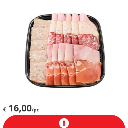
16,00
€
/pc