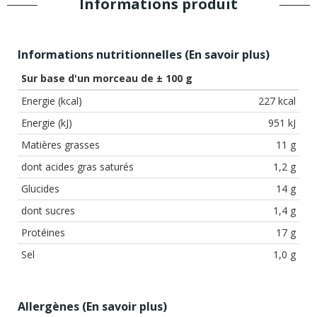
Informations produit
Informations nutritionnelles (
En savoir plus
)
Sur base d'un morceau de ± 100 g
Energie (kcal)
227 kcal
Energie (kJ)
951 kJ
Matières grasses
11 g
dont acides gras saturés
1,2 g
Glucides
14 g
dont sucres
1,4 g
Protéines
17 g
Sel
1,0 g
Allergènes (
En savoir plus
)