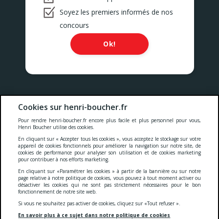
Soyez les premiers informés de nos
concours
Ok!
Nos prix comprennent toutes les taxes, la TVA, les droits et les
Cookies sur henri-boucher.fr
services.
Pour rendre henri-boucher.fr encore plus facile et plus personnel pour vous,
Cookies
-
Confidentialité
-
Conditions générales
-
Henri Boucher utilise des cookies.
En cliquant sur « Accepter tous les cookies », vous acceptez le stockage sur votre
appareil de cookies fonctionnels pour améliorer la navigation sur notre site, de
cookies de performance pour analyser son utilisation et de cookies marketing
Accessibilité
pour contribuer à nos efforts marketing.
En cliquant sur «Paramétrer les cookies » à partir de la bannière ou sur notre
page relative à notre politique de cookies, vous pouvez à tout moment activer ou
désactiver les cookies qui ne sont pas strictement nécessaires pour le bon
© 2026 S.A. Serviviande
fonctionnement de notre site web.
5 Gustave sculfort - CS 70100
Si vous ne souhaitez pas activer de cookies, cliquez sur «Tout refuser ».
59604 Maubeuge Cedex
TVA : FR22 342 610 664
En savoir plus à ce sujet dans notre politique de cookies
IBAN: FR76 3002 7177 4100 0286 5290 178