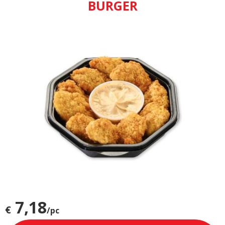
BURGER
7,18
€
/pc