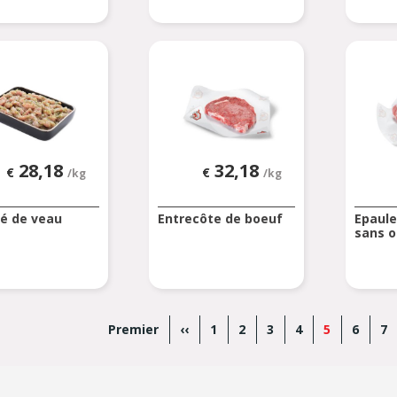
28,18
32,18
€
€
/kg
/kg
é de veau
Entrecôte de boeuf
Epaule
sans o
tion
Première
Premier
Page
‹‹
Page
1
Page
2
Page
3
Page
4
Page
5
Page
6
Pa
7
page
précédente
actuelle