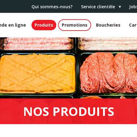
Qui sommes-nous?
Service clientèle
Job
de en ligne
Produits
Promotions
Boucheries
Car
e
er
NOS PRODUITS