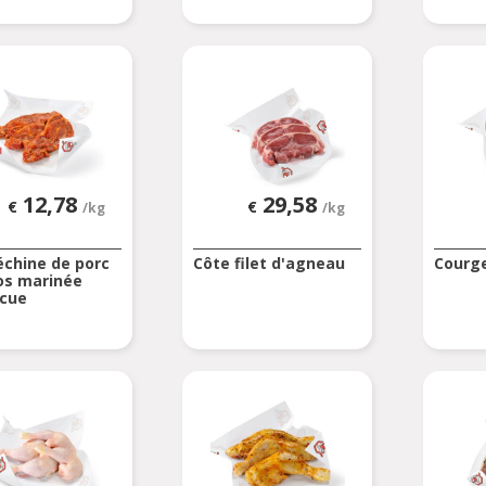
12,78
29,58
€
€
/kg
/kg
échine de porc
Côte filet d'agneau
Courge
os marinée
cue