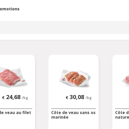
romotions
24,68
30,08
€
€
/kg
/kg
de veau au filet
Côte de veau sans os
Côte d
marinée
natur