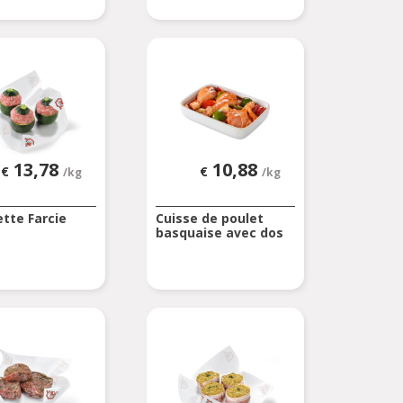
13,78
10,88
€
€
/kg
/kg
tte Farcie
Cuisse de poulet
basquaise avec dos