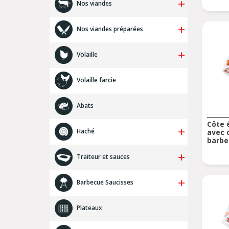
Nos viandes
Agneau
Nos viandes préparées
Boeuf
Cheval
Bœuf
Lapin
Volaille
Colis
Porc
Lapin/Veau/Agneau
Porcelet
Autres
Porc
Volaille farcie
Veau
Dinde
Volaille
Poulet
Abats
Côte 
Haché
avec 
barbe
Américain
Traiteur et sauces
Préparations à base de haché
Viande hachée
Sauces
Barbecue Saucisses
Traiteur (cuit, en sauce)
Brochettes
Plateaux
Produits hachés
Produits marinés