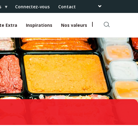
s
Connectez-vous
Contact
te Extra
Inspirations
Nos valeurs
R
e
c
h
e
r
c
h
e
r