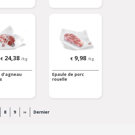
24,38
9,98
€
€
/kg
/kg
 d'agneau
Epaule de porc
s
rouelle
ge
Page
8
Page
9
Page
››
Dernière
Dernier
suivante
page