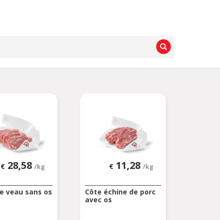
28,58
11,28
€
€
/kg
/kg
e veau sans os
Côte échine de porc
e
avec os