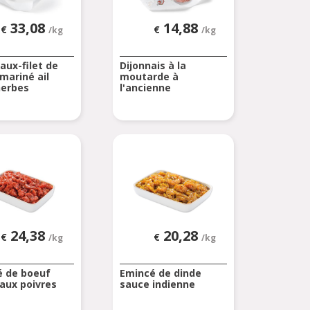
33,08
14,88
€
€
/kg
/kg
aux-filet de
Dijonnais à la
mariné ail
moutarde à
herbes
l'ancienne
24,38
20,28
€
€
/kg
/kg
é de boeuf
Emincé de dinde
aux poivres
sauce indienne