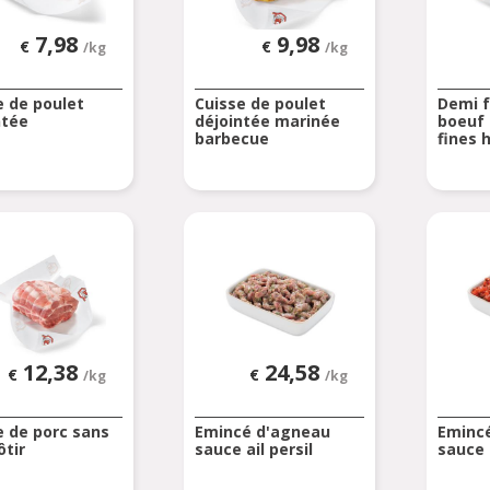
7,98
9,98
€
€
/kg
/kg
e de poulet
Cuisse de poulet
Demi f
ntée
déjointée marinée
boeuf 
barbecue
fines 
12,38
24,58
€
€
/kg
/kg
e de porc sans
Emincé d'agneau
Eminc
ôtir
sauce ail persil
sauce 