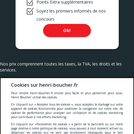
Points Extra supplémentaires
Soyez les premiers informés de nos
concours
Ok!
Nos prix comprennent toutes les taxes, la TVA, les droits et les
services.
Cookies
-
Confidentialité
-
Conditions générales
-
Cookies sur henri-boucher.fr
Pour rendre henri-boucher.fr encore plus facile et plus personnel pour vous,
Henri Boucher utilise des cookies.
Accessibilité
En cliquant sur « Accepter tous les cookies », vous acceptez le stockage sur votre
appareil de cookies fonctionnels pour améliorer la navigation sur notre site, de
cookies de performance pour analyser son utilisation et de cookies marketing
pour contribuer à nos efforts marketing.
© 2026 S.A. Serviviande
En cliquant sur «Paramétrer les cookies » à partir de la bannière ou sur notre
5 Gustave sculfort - CS 70100
page relative à notre politique de cookies, vous pouvez à tout moment activer ou
59604 Maubeuge Cedex
désactiver les cookies qui ne sont pas strictement nécessaires pour le bon
TVA : FR22 342 610 664