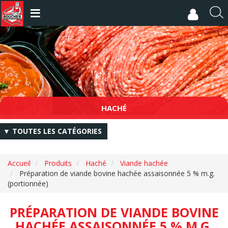
Aller
au
R
contenu
e
principal
c
h
e
r
c
h
e
HACHÉ
r
▼ TOUTES LES CATÉGORIES
Accueil
Produits
Haché
Viande hachée
Préparation de viande bovine hachée assaisonnée 5 % m.g.
(portionnée)
PRÉPARATION DE VIANDE BOVINE
HACHÉE ASSAISONNÉE 5 % M.G.