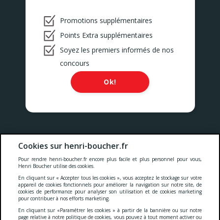
Promotions supplémentaires
Points Extra supplémentaires
Soyez les premiers informés de nos
concours
Ok!
Nos prix comprennent toutes les taxes, la TVA, les droits et les
Cookies sur henri-boucher.fr
services.
Pour rendre henri-boucher.fr encore plus facile et plus personnel pour vous,
Cookies
-
Confidentialité
-
Conditions générales
-
Henri Boucher utilise des cookies.
En cliquant sur « Accepter tous les cookies », vous acceptez le stockage sur votre
appareil de cookies fonctionnels pour améliorer la navigation sur notre site, de
cookies de performance pour analyser son utilisation et de cookies marketing
Accessibilité
pour contribuer à nos efforts marketing.
En cliquant sur «Paramétrer les cookies » à partir de la bannière ou sur notre
page relative à notre politique de cookies, vous pouvez à tout moment activer ou