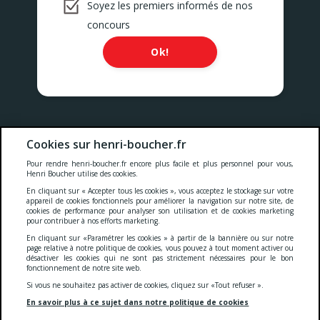
Soyez les premiers informés de nos
concours
Ok!
Nos prix comprennent toutes les taxes, la TVA, les droits et les
Cookies sur henri-boucher.fr
services.
Pour rendre henri-boucher.fr encore plus facile et plus personnel pour vous,
Cookies
-
Confidentialité
-
Conditions générales
-
Henri Boucher utilise des cookies.
En cliquant sur « Accepter tous les cookies », vous acceptez le stockage sur votre
appareil de cookies fonctionnels pour améliorer la navigation sur notre site, de
cookies de performance pour analyser son utilisation et de cookies marketing
Accessibilité
pour contribuer à nos efforts marketing.
En cliquant sur «Paramétrer les cookies » à partir de la bannière ou sur notre
page relative à notre politique de cookies, vous pouvez à tout moment activer ou
désactiver les cookies qui ne sont pas strictement nécessaires pour le bon
© 2026 S.A. Serviviande
fonctionnement de notre site web.
5 Gustave sculfort - CS 70100
Si vous ne souhaitez pas activer de cookies, cliquez sur «Tout refuser ».
59604 Maubeuge Cedex
TVA : FR22 342 610 664
En savoir plus à ce sujet dans notre politique de cookies
IBAN: FR76 3002 7177 4100 0286 5290 178
CITEO - Identifiant unique : 522503 FR231879_01AGUV