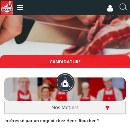
Aller
au
R
contenu
e
principal
c
h
e
r
c
h
e
CANDIDATURE
r
Nos Métiers
Intéressé par un emploi chez Henri Boucher ?