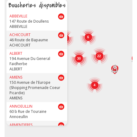
Boucheries disponibles
ABBEVILLE
147 Route de Doullens
ABBEVILLE
ACHICOURT
6
22
46 Route de Bapaume
ACHICOURT
ALBERT
22
194 Avenue Du General
30
Faidherbe
5
ALBERT
AMIENS
150 Avenue de l'Europe
4
(Shopping Promenade Coeur
Picardie)
AMIENS
ANNOEULLIN
60 b Rue de Touraine
Annoeullin
ARMENTIERES
73-73bis Rue des Résistants
ARMENTIERES