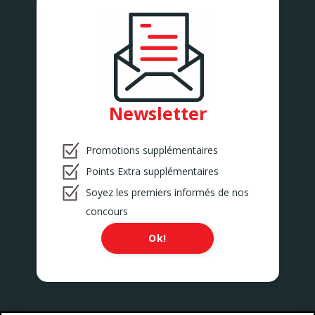
BETHUNE
Rue de Lille 1178B
BETHUNE
BOLLEZEELE
1B Route de Gravelines
BOLLEZEELE
BRUAY LA BUISSIERE
753 rue de la Libération
Newsletter
BRUAY LA BUISSIERE
BULLY LES MINES
Promotions supplémentaires
20 B rue Casimir Beugnet
BULLY LES MINES
Points Extra supplémentaires
CALAIS 1
Soyez les premiers informés de nos
369 Avenue St Exupéry
CALAIS
concours
CALAIS 3
93 Rue de Verdun
Ok!
CALAIS
CALAIS 4
244 Boulevard Victor Hugo
CALAIS
CALONNE RICOUART