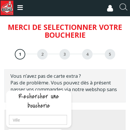
Aller
au
R
contenu
e
principal
c
MERCI DE SELECTIONNER VOTRE
h
BOUCHERIE
e
r
c
h
e
r
Vous n’avez pas de carte extra ?
Pas de problème. Vous pouvez dès à présent
passer vos commandes via notre webshop sans
Rechercher une
posséder de carte extra.
boucherie