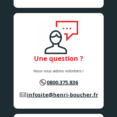
AVELIN
AVESNELLES
8 rue de l'Ancienne Gare
AVESNELLES
AVION
11/21 Rue Edouard Depret
AVION
BAILLEUL
167 Rue de Lille
BAILLEUL
Une question ?
BAISIEUX
12B Rue de Tournai
BAISIEUX
Nous vous aidons volontiers !
BAPAUME
1B rue du Faubourg d’Arras
0800.375.836
BAPAUME
BEAUTOR
4 rue de Liez
infosite@henri-boucher.fr
BEAUTOR
BERCK SUR MER
104 Boulevard de Paris
BERCK SUR MER