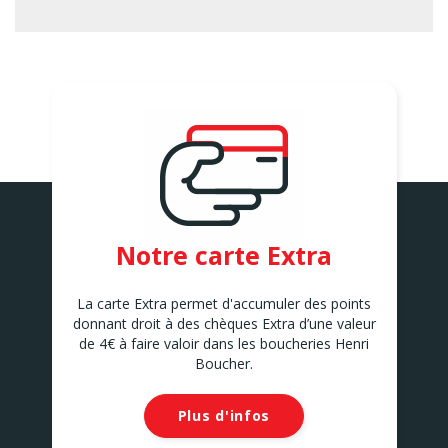
ARQUES
1-A Avenue Georges
Brassens
ARQUES
ARRAS
52 Avenue Winston
Churchill
ARRAS
AUCHY LES MINES
107 Route nationale
AUCHY LES MINES
AUDRUICQ
Notre carte Extra
273 Rue du Château d'Eau
AUDRUICQ
AULNOY LEZ VALENCIENNES
La carte Extra permet d'accumuler des points
121 Rue du Chemin Vert
donnant droit à des chèques Extra d’une valeur
AULNOY LEZ VALENCIENNES
de 4€ à faire valoir dans les boucheries Henri
AULNOYE AYMERIES
Boucher.
30 Rue Jean Jaurès
Aulnoye-Aymeries
Plus d'infos
AVELIN
63 Rue de Seclin