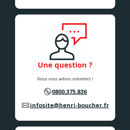
AVELIN
AVESNELLES
8 rue de l'Ancienne Gare
AVESNELLES
AVION
11/21 Rue Edouard Depret
AVION
BAILLEUL
167 Rue de Lille
BAILLEUL
Une question ?
BAISIEUX
12B Rue de Tournai
BAISIEUX
Nous vous aidons volontiers !
BAPAUME
1B rue du Faubourg d’Arras
0800.375.836
BAPAUME
BEAUTOR
4 rue de Liez
infosite@henri-boucher.fr
BEAUTOR
BERCK SUR MER
104 Boulevard de Paris
BERCK SUR MER