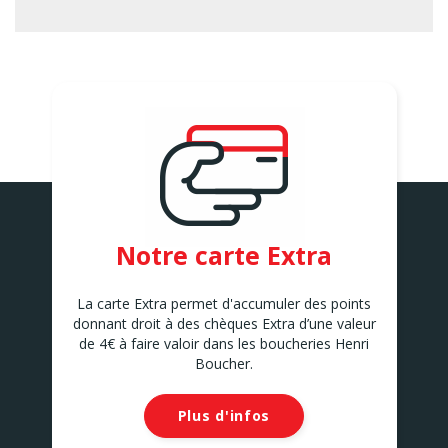
ARQUES
1-A Avenue Georges
Brassens
ARQUES
ARRAS
52 Avenue Winston
Churchill
ARRAS
AUCHY LES MINES
107 Route nationale
AUCHY LES MINES
AUDRUICQ
Notre carte Extra
273 Rue du Château d'Eau
AUDRUICQ
AULNOY LEZ VALENCIENNES
La carte Extra permet d'accumuler des points
121 Rue du Chemin Vert
donnant droit à des chèques Extra d’une valeur
AULNOY LEZ VALENCIENNES
de 4€ à faire valoir dans les boucheries Henri
AULNOYE AYMERIES
Boucher.
30 Rue Jean Jaurès
Aulnoye-Aymeries
Plus d'infos
AVELIN
63 Rue de Seclin