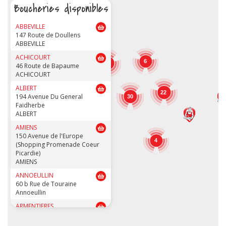
Boucheries disponibles
ABBEVILLE
147 Route de Doullens
ABBEVILLE
ACHICOURT
6
22
46 Route de Bapaume
ACHICOURT
ALBERT
22
194 Avenue Du General
30
Faidherbe
5
ALBERT
AMIENS
150 Avenue de l'Europe
4
(Shopping Promenade Coeur
Picardie)
AMIENS
ANNOEULLIN
60 b Rue de Touraine
Annoeullin
ARMENTIERES
73-73bis Rue des Résistants
ARMENTIERES