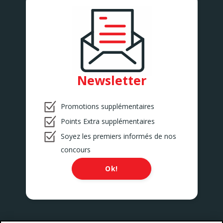
BETHUNE
Rue de Lille 1178B
BETHUNE
BOLLEZEELE
1B Route de Gravelines
BOLLEZEELE
BRUAY LA BUISSIERE
753 rue de la Libération
Newsletter
BRUAY LA BUISSIERE
BULLY LES MINES
Promotions supplémentaires
20 B rue Casimir Beugnet
BULLY LES MINES
Points Extra supplémentaires
CALAIS 1
Soyez les premiers informés de nos
369 Avenue St Exupéry
CALAIS
concours
CALAIS 3
93 Rue de Verdun
Ok!
CALAIS
CALAIS 4
244 Boulevard Victor Hugo
CALAIS
CALONNE RICOUART