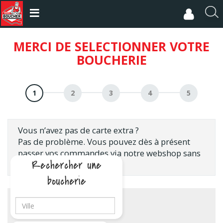
Aller
au
R
contenu
e
principal
c
MERCI DE SELECTIONNER VOTRE
h
BOUCHERIE
e
r
c
h
e
r
Vous n’avez pas de carte extra ?
Pas de problème. Vous pouvez dès à présent
passer vos commandes via notre webshop sans
Rechercher une
posséder de carte extra.
boucherie