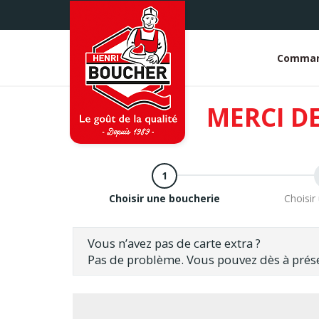
Aller
au
contenu
principal
Comman
Whit
head
MERCI D
Choisir une boucherie
Choisir
Vous n’avez pas de carte extra ?
Pas de problème. Vous pouvez dès à prés