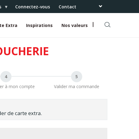
s
Connectez-vous
Contact
te Extra
Inspirations
Nos valeurs
R
e
c
OUCHERIE
h
e
r
c
h
e
ter à mon compte
Valider ma commande
r
r de carte extra.