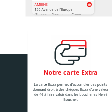
AMIENS
150 Avenue de l'Europe
(Shopping Promenade Coeur
Picardie)
AMIENS
ANNOEULLIN
60 b Rue de Touraine
Annoeullin
ARMENTIERES
73-73bis Rue des Résistants
ARMENTIERES
ARQUES
Notre carte Extra
1-A Avenue Georges Brassens
ARQUES
La carte Extra permet d'accumuler des points
ARRAS
donnant droit à des chèques Extra d’une valeur
52 Avenue Winston Churchill
de 4€ à faire valoir dans les boucheries Henri
ARRAS
Boucher.
AUCHY LES MINES
107 Route nationale
AUCHY LES MINES