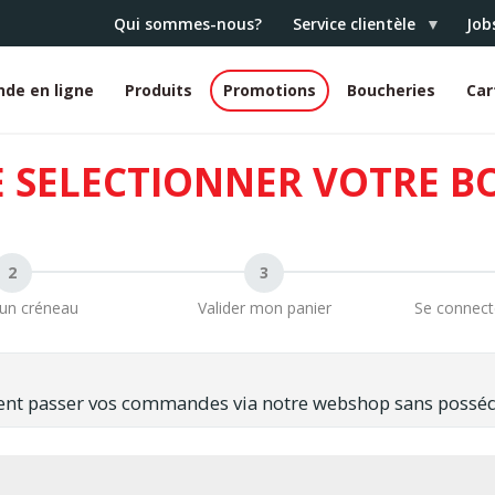
Qui sommes-nous?
Service clientèle
Job
de en ligne
Produits
Promotions
Boucheries
Car
e
er
E SELECTIONNER VOTRE B
 un créneau
Valider mon panier
Se connec
ent passer vos commandes via notre webshop sans posséde