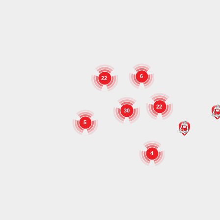
6
22
22
30
5
4